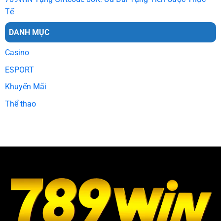
Tế
DANH MỤC
Casino
ESPORT
Khuyến Mãi
Thể thao