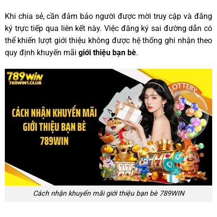
Khi chia sẻ, cần đảm bảo người được mời truy cập và đăng
ký trực tiếp qua liên kết này. Việc đăng ký sai đường dẫn có
thể khiến lượt giới thiệu không được hệ thống ghi nhận theo
quy định khuyến mãi
giới thiệu bạn bè
.
Cách nhận khuyến mãi giới thiệu bạn bè 789WIN