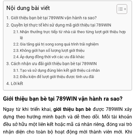
Nội dung bài viết
Giới thiệu bạn bè tại 789WIN vận hành ra sao?
Quyền lợi thực tế khi sử dụng mã giới thiệu tại 789WIN
Nhận thưởng trực tiếp từ nhà cái theo từng lượt giới thiệu hợp
lệ
Gia tăng giá trị song song quá trình trải nghiệm
Không giới hạn số lượng lượt giới thiệu
Áp dụng đồng thời với các ưu đãi khác
Cách nhận ưu đãi giới thiệu bạn bè tại 789WIN
Tạo và sử dụng đúng liên kết giới thiệu cá nhân
Điều kiện để lượt giới thiệu được tính ưu đãi
Lời kết
Giới thiệu bạn bè tại 789WIN vận hành ra sao?
Ngay từ khi triển khai,
giới thiệu bạn bè
được 789WIN xây
dựng theo hướng minh bạch và dễ theo dõi. Mỗi tài khoản
đều sở hữu một liên kết hoặc mã cá nhân riêng, đóng vai trò
nhận diện cho toàn bộ hoạt động mời thành viên mới. Khi