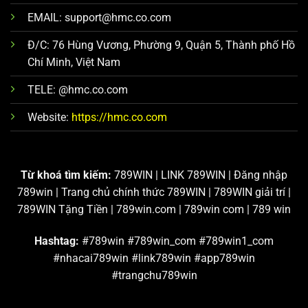
EMAIL:
support@hmc.co.com
Đ/C: 76 Hùng Vương, Phường 9, Quận 5, Thành phố Hồ
Chí Minh, Việt Nam
TELE: @hmc.co.com
Website:
https://hmc.co.com
Từ khoá tìm kiếm:
789WIN | LINK 789WIN | Đăng nhập
789win | Trang chủ chính thức 789WIN | 789WIN giải trí |
789WIN Tặng Tiền | 789win.com | 789win com | 789 win
Hashtag:
#789win #789win_com #789win1_com
#nhacai789win #link789win #app789win
#trangchu789win