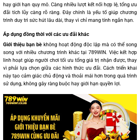
hay giới hạn quy mô. Càng nhiều lượt kết nối hợp lệ, tổng ưu
đãi tích lũy càng rõ ràng. Đây chính là yếu tố giúp chương
trình duy trì sức hút lâu dài, thay vì chỉ mang tính ngắn hạn.
Áp dụng đồng thời với các ưu đãi khác
Giới thiệu bạn bè
không hoạt động độc lập mà có thể song
song với nhiều chương trình khác tại 789WIN. Việc kết hợp
linh hoạt giúp người chơi tối ưu tổng giá trị nhận được, thay
vì phải lựa chọn giữa các hình thức ưu đãi. Cách triển khai
này tạo cảm giác chủ động và thoải mái hơn trong quá trình
sử dụng, không gây ràng buộc hay giới hạn quyền lợi.