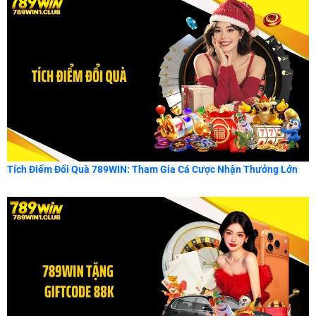
Tích Điểm Đổi Quà 789WIN: Tham Gia Cá Cược Nhận Thưởng Lớn