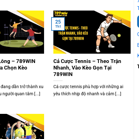
25
Th1
Lông – 789WIN
Cá Cược Tennis – Theo Trận
ựa Chọn Kèo
Nhanh, Vào Kèo Gọn Tại
789WIN
 đang dần trở thành xu
Cá cược tennis phù hợp với những ai
 người quan tâm [...]
yêu thích nhịp độ nhanh và cảm [...]