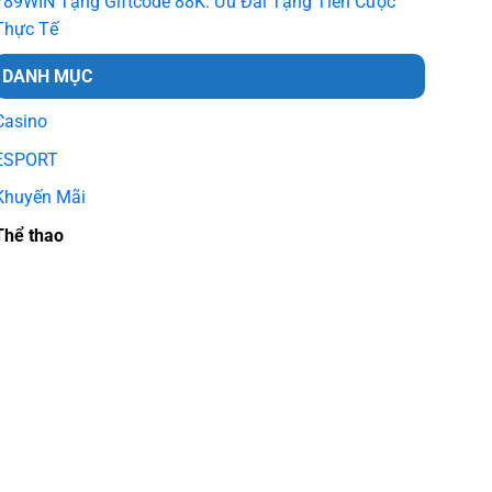
789WIN Tặng Giftcode 88K: Ưu Đãi Tặng Tiền Cược
Thực Tế
DANH MỤC
Casino
ESPORT
Khuyến Mãi
Thể thao