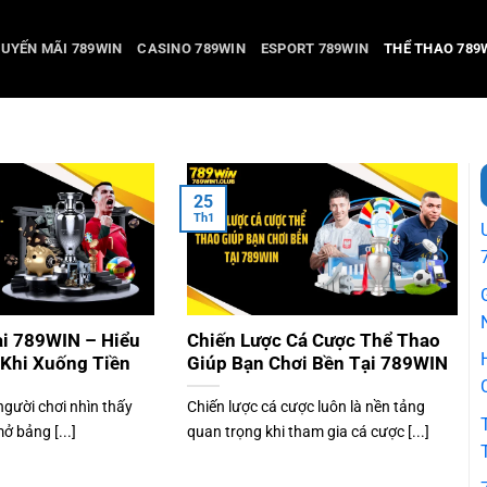
UYẾN MÃI 789WIN
CASINO 789WIN
ESPORT 789WIN
THỂ THAO 789
25
Th1
ại 789WIN – Hiểu
Chiến Lược Cá Cược Thể Thao
 Khi Xuống Tiền
Giúp Bạn Chơi Bền Tại 789WIN
 người chơi nhìn thấy
Chiến lược cá cược luôn là nền tảng
ở bảng [...]
quan trọng khi tham gia cá cược [...]