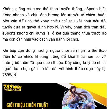
Không giống cá cược thể thao truyền thống, eSports biến
động nhanh và chịu ảnh hưởng lớn từ yếu tố chiến thuật.
Một ván đấu có thể xoay chiều chỉ sau vài phút nếu đội
tuyển đưa ra quyết định hợp lý. Vì vậy, phân tích trận đấu
eSports không chỉ dừng lại ở kết quả thắng thua trước đó
mà còn cần nhìn vào cách vận hành lối chơi.
Khi tiếp cận đúng hướng, người chơi sẽ nhận ra thể thao
điện tử có nhiều khoảng trống để khai thác hơn so với
những bộ môn đã quá quen thuộc. Đây cũng là lý do nhiều
người lựa chọn gắn bó lâu dài với hình thức cược này tại
789WIN.