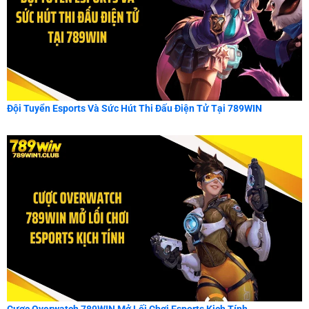
Đội Tuyển Esports Và Sức Hút Thi Đấu Điện Tử Tại 789WIN