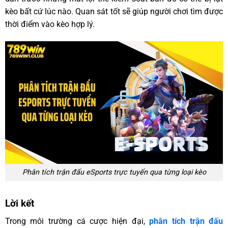
kèo bất cứ lúc nào. Quan sát tốt sẽ giúp người chơi tìm được
thời điểm vào kèo hợp lý.
Phân tích trận đấu eSports trực tuyến qua từng loại kèo
Lời kết
Trong môi trường cá cược hiện đại,
phân tích trận đấu