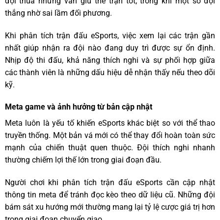
đội thua nhưng vẫn giữ thế trận tốt, trong khi một số đội
thắng nhờ sai lầm đối phương.
Khi phân tích trận đấu eSports, việc xem lại các trận gần
nhất giúp nhận ra đội nào đang duy trì được sự ổn định.
Nhịp độ thi đấu, khả năng thích nghi và sự phối hợp giữa
các thành viên là những dấu hiệu dễ nhận thấy nếu theo dõi
kỹ.
Meta game và ảnh hưởng từ bản cập nhật
Meta luôn là yếu tố khiến eSports khác biệt so với thể thao
truyền thống. Một bản vá mới có thể thay đổi hoàn toàn sức
mạnh của chiến thuật quen thuộc. Đội thích nghi nhanh
thường chiếm lợi thế lớn trong giai đoạn đầu.
Người chơi khi phân tích trận đấu eSports cần cập nhật
thông tin meta để tránh đọc kèo theo dữ liệu cũ. Những đội
bám sát xu hướng mới thường mang lại tỷ lệ cược giá trị hơn
trong giai đoạn chuyển giao.